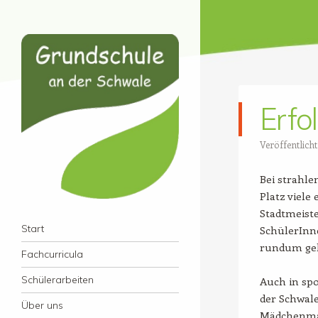
Erfo
Veröffentlich
Bei strahl
Platz viele
Stadtmeiste
Grundschule an der
Menü
Zum Inhalt springen
Start
SchülerInn
Schwale
rundum gelu
Fachcurricula
Schülerarbeiten
Auch in spo
der Schwale
Über uns
Mädchenmann