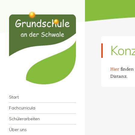
Konz
Hier
finden
Distanz.
Grundschule an der
Menü
Zum Inhalt springen
Start
Schwale
Fachcurricula
Schülerarbeiten
Über uns