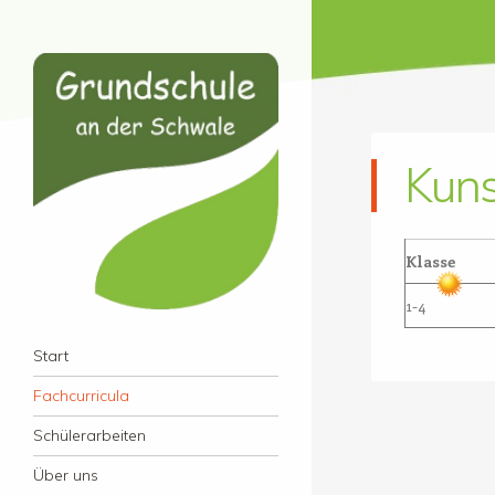
Kuns
Klasse
1-4
Grundschule an der
Menü
Zum Inhalt springen
Start
Schwale
Fachcurricula
Schülerarbeiten
Über uns